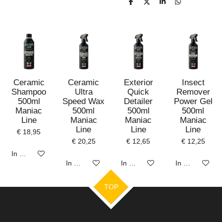
D
D
S
D
e
e
h
e
l
e
a
l
e
l
r
e
n
e
n
Ceramic
Ceramic
Exterior
Insect
Shampoo
Ultra
Quick
Remover
500ml
Speed Wax
Detailer
Power Gel
Maniac
500ml
500ml
500ml
Line
Maniac
Maniac
Maniac
Line
Line
Line
€ 18,95
€ 20,25
€ 12,65
€ 12,25
In winkelwagen
In winkelwagen
In winkelwagen
In winkelwage
TOP