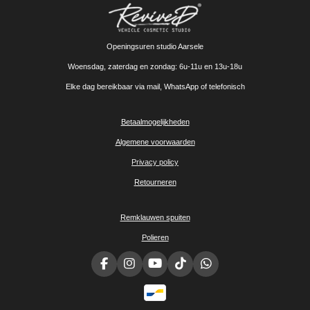
Openingsuren studio Aarsele
Woensdag, zaterdag en zondag: 6u-11u en 13u-18u
Elke dag bereikbaar via mail, WhatsApp of telefonisch
Betaalmogelijkheden
Algemene voorwaarden
Privacy policy
Retourneren
Remklauwen spuiten
Polieren
F
I
Y
T
W
a
n
o
i
h
c
s
u
k
a
e
t
T
T
t