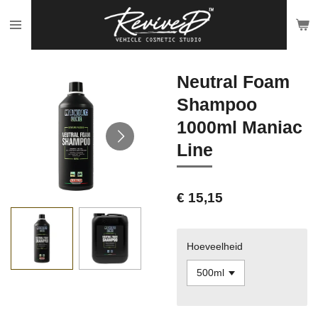
Ga
direct
naar
de
Neutral Foam
hoofdinhoud
Shampoo
1000ml Maniac
Line
€ 15,15
Hoeveelheid