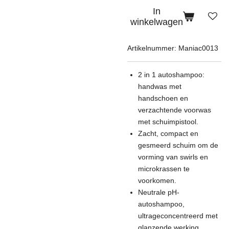
In
winkelwagen
Artikelnummer:
Maniac0013
2 in 1 autoshampoo:
handwas met
handschoen en
verzachtende voorwas
met schuimpistool.
Zacht, compact en
gesmeerd schuim om de
vorming van swirls en
microkrassen te
voorkomen.
Neutrale pH-
autoshampoo,
ultrageconcentreerd met
glanzende werking.