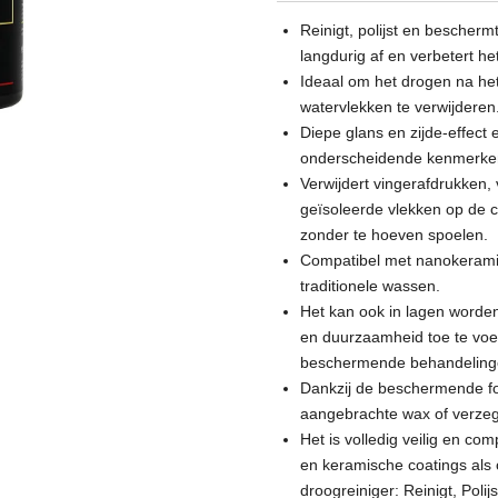
Reinigt, polijst en bescherm
langdurig af en verbetert het
Ideaal om het drogen na he
watervlekken te verwijderen
Diepe glans en zijde-effect
onderscheidende kenmerke
Verwijdert vingerafdrukken,
geïsoleerde vlekken op de c
zonder te hoeven spoelen.
Compatibel met nanokeramis
traditionele wassen.
Het kan ook in lagen worde
en duurzaamheid toe te voe
beschermende behandeling
Dankzij de beschermende fo
aangebrachte wax of verzege
Het is volledig veilig en co
en keramische coatings als 
droogreiniger: Reinigt, Poli