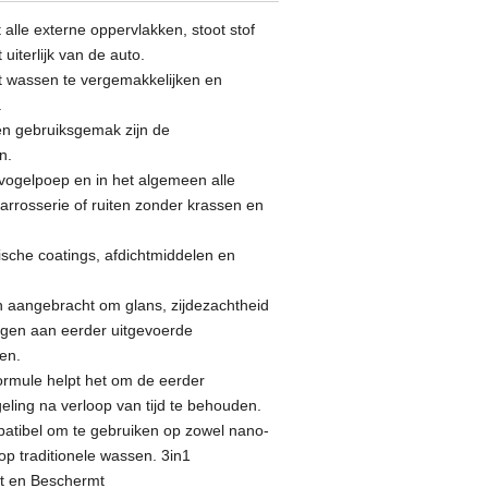
t alle externe oppervlakken, stoot stof
 uiterlijk van de auto.
t wassen te vergemakkelijken en
.
 en gebruiksgemak zijn de
n.
 vogelpoep en in het algemeen alle
arrosserie of ruiten zonder krassen en
che coatings, afdichtmiddelen en
n aangebracht om glans, zijdezachtheid
gen aan eerder uitgevoerde
en.
rmule helpt het om de eerder
ling na verloop van tijd te behouden.
mpatibel om te gebruiken op zowel nano-
op traditionele wassen. 3in1
jst en Beschermt