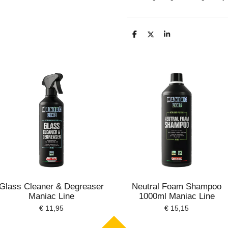
D
D
S
e
e
h
l
e
a
e
l
r
n
e
Glass Cleaner & Degreaser
Neutral Foam Shampoo
Maniac Line
1000ml Maniac Line
€ 11,95
€ 15,15