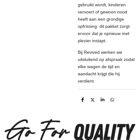
gebruikt wordt, kinderen
vervoert of gewoon nood
heeft aan een grondige
opfrissing: dit pakket zorgt
ervoor dat je opnieuw met
plezier instapt.
Bij Revived werken we
uitsluitend op afspraak zodat
elke wagen de tijd en
aandacht krijgt die hij
verdient.
D
D
S
D
e
e
h
e
l
e
a
l
e
l
r
e
n
e
n