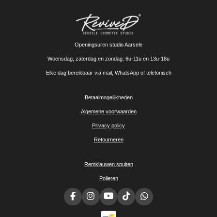
Openingsuren studio Aarsele
Woensdag, zaterdag en zondag: 6u-11u en 13u-18u
Elke dag bereikbaar via mail, WhatsApp of telefonisch
Betaalmogelijkheden
Algemene voorwaarden
Privacy policy
Retourneren
Remklauwen spuiten
Polieren
F
I
Y
T
W
a
n
o
i
h
c
s
u
k
a