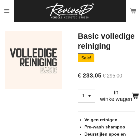
Ga
direct
naar
de
Basic volledige
hoofdinhoud
reiniging
Sale!
€ 233,05
€ 295,00
In
winkelwagen
Velgen reinigen
Pre-wash shampoo
Deurstijlen spoelen