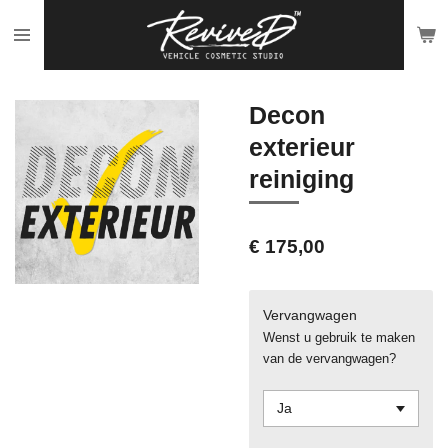
Ga
direct
naar
de
Decon
hoofdinhoud
exterieur
reiniging
€ 175,00
Vervangwagen
Wenst u gebruik te maken
van de vervangwagen?