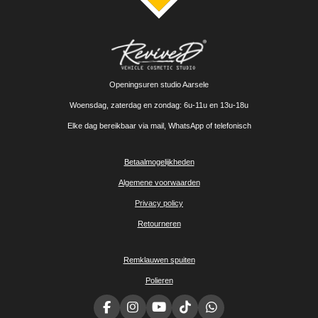
Openingsuren studio Aarsele
Woensdag, zaterdag en zondag: 6u-11u en 13u-18u
Elke dag bereikbaar via mail, WhatsApp of telefonisch
Betaalmogelijkheden
Algemene voorwaarden
Privacy policy
Retourneren
Remklauwen spuiten
Polieren
F
I
Y
T
W