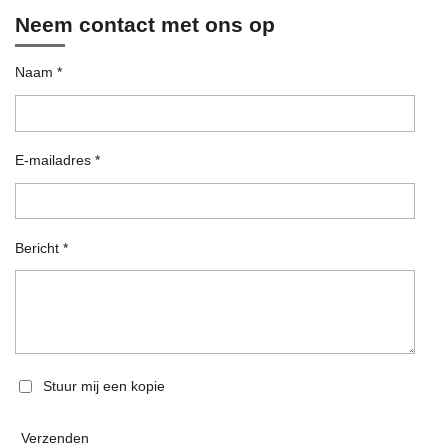
b
a
u
o
s
Neem contact met ons op
o
g
b
k
A
o
r
e
p
k
a
p
m
Naam *
E-mailadres *
Bericht *
Stuur mij een kopie
Verzenden