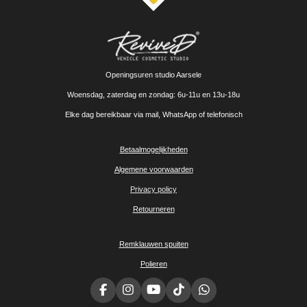
Openingsuren studio Aarsele
Woensdag, zaterdag en zondag: 6u-11u en 13u-18u
Elke dag bereikbaar via mail, WhatsApp of telefonisch
Betaalmogelijkheden
Algemene voorwaarden
Privacy policy
Retourneren
Remklauwen spuiten
Polieren
F
I
Y
T
W
a
n
o
i
h