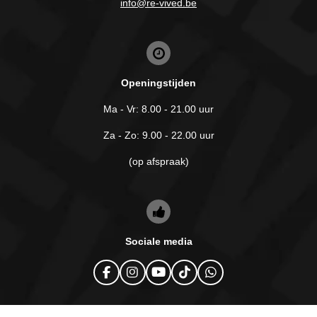
info@re-vived.be
Openingstijden
Ma - Vr: 8.00 - 21.00 uur
Za - Zo: 9.00 - 22.00 uur
(op afspraak)
Sociale media
F
I
Y
T
W
a
n
o
i
h
c
s
u
k
a
e
t
T
T
t