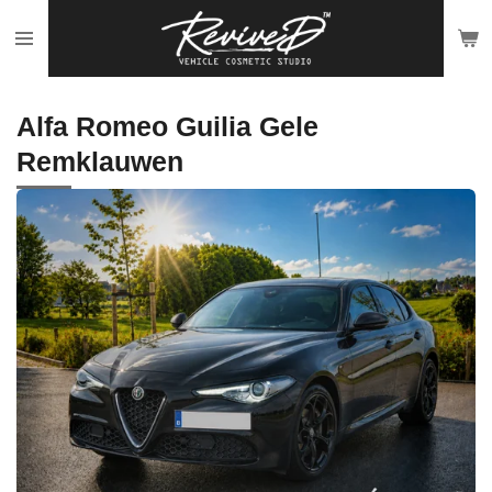
Ga
direct
naar
de
Alfa Romeo Guilia Gele
hoofdinhoud
Remklauwen