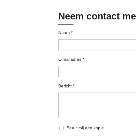
o
g
b
k
A
o
r
e
p
k
a
p
Neem contact me
m
Naam *
E-mailadres *
Bericht *
Stuur mij een kopie