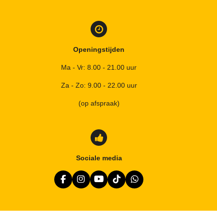
Openingstijden
Ma - Vr: 8.00 - 21.00 uur
Za - Zo: 9.00 - 22.00 uur
(op afspraak)
Sociale media
F
I
Y
T
W
a
n
o
i
h
c
s
u
k
a
e
t
T
T
t
b
a
u
o
s